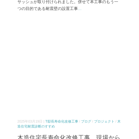
サッシュが取り付けられました。併せて本工事のもう一
つの目的である耐震壁の設置工事
...
2025年03月19日 |
T邸長寿命化改修工事
/
ブログ
/
プロジェクト
/
木
造住宅耐震診断のすすめ
木造住宅長寿命化改修工事 現場から