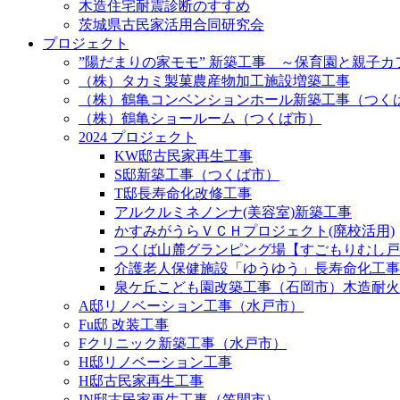
木造住宅耐震診断のすすめ
茨城県古民家活用合同研究会
プロジェクト
”陽だまりの家モモ” 新築工事 ～保育園と親子
（株）タカミ製菓農産物加工施設増築工事
（株）鶴亀コンベンションホール新築工事（つく
（株）鶴亀ショールーム（つくば市）
2024 プロジェクト
KW邸古民家再生工事
S邸新築工事（つくば市）
T邸長寿命化改修工事
アルクルミネノンナ(美容室)新築工事
かすみがうらＶＣＨプロジェクト(廃校活用)
つくば山麓グランピング場【すごもりむし戸
介護老人保健施設「ゆうゆう」長寿命化工事
泉ケ丘こども園改築工事（石岡市）木造耐火
A邸リノベーション工事（水戸市）
Fu邸 改装工事
Fクリニック新築工事（水戸市）
H邸リノベーション工事
H邸古民家再生工事
IN邸古民家再生工事（笠間市）