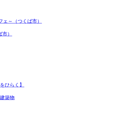
カフェ～（つくば市）
ば市）
をひらく】
建築物