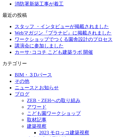
消防署新築工事が着工
最近の投稿
スタッフ ・インタビューが掲載されました
Webマガジン『プラナビ』に掲載されました
ワークショップでつくる園舎設計のプロセス
講演会に参加しました
カーサ･ココチ こども建築ラボ 開催
カテゴリー
BIM・３Dパース
その他
ニュースとお知らせ
ブログ
ZEB・ZEHへの取り組み
アワード
こども園ワークショップ
取材記事
建築視察
2023 モロッコ建築視察