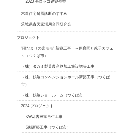
2023 モロッコ建築視察
木造住宅耐震診断のすすめ
茨城県古民家活用合同研究会
プロジェクト
”陽だまりの家モモ” 新築工事 ～保育園と親子カフェ
～（つくば市）
（株）タカミ製菓農産物加工施設増築工事
（株）鶴亀コンベンションホール新築工事（つくば
市）
（株）鶴亀ショールーム（つくば市）
2024 プロジェクト
KW邸古民家再生工事
S邸新築工事（つくば市）