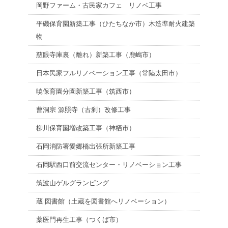
岡野ファーム・古民家カフェ リノベ工事
平磯保育園新築工事（ひたちなか市）木造準耐火建築
物
慈眼寺庫裏（離れ）新築工事（鹿嶋市）
日本民家フルリノベーション工事（常陸太田市）
暁保育園分園新築工事（筑西市）
曹洞宗 源照寺（古刹）改修工事
柳川保育園増改築工事（神栖市）
石岡消防署愛郷橋出張所新築工事
石岡駅西口前交流センター・リノベーション工事
筑波山ゲルグランピング
蔵 図書館（土蔵を図書館へリノベーション）
薬医門再生工事（つくば市）