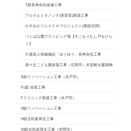
T邸長寿命化改修工事
アルクルミネノンナ(美容室)新築工事
かすみがうらＶＣＨプロジェクト(廃校活用)
つくば山麓グランピング場【すごもりむし戸をひら
く】
介護老人保健施設「ゆうゆう」長寿命化工事
泉ケ丘こども園改築工事（石岡市）木造耐火建築物
A邸リノベーション工事（水戸市）
Fu邸 改装工事
Fクリニック新築工事（水戸市）
H邸リノベーション工事
H邸古民家再生工事
IN邸古民家再生工事（笠間市）