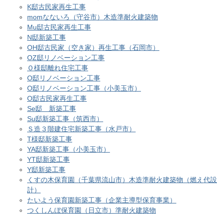
K邸古民家再生工事
momなないろ（守谷市）木造準耐火建築物
Mu邸古民家再生工事
N邸新築工事
OH邸古民家（空き家）再生工事（石岡市）
OZ邸リノベーション工事
Ｏ様邸離れ住宅工事
O邸リノベーション工事
O邸リノベーション工事（小美玉市）
O邸古民家再生工事
Se邸 新築工事
Su邸新築工事（筑西市）
Ｓ造３階建住宅新築工事（水戸市）
T様邸新築工事
YA邸新築工事（小美玉市）
YT邸新築工事
Y邸新築工事
くすの木保育園（千葉県流山市）木造準耐火建築物（燃え代設
計）
たいよう保育園新築工事（企業主導型保育事業）
つくしんぼ保育園（日立市）準耐火建築物