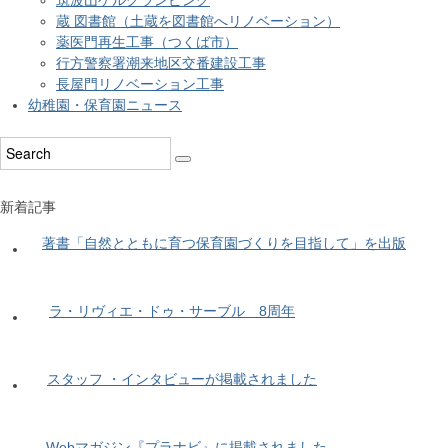
筑波山ゲルグランピング
蔵 図書館（土蔵を図書館へリノベーション）
薬医門再生工事（つくば市）
行方警察署潮来地区交番建設工事
長屋門リノベーション工事
幼稚園・保育園ニュース
新着記事
著書「自然とともに育つ保育園づくりを目指して」を出版
ラ・リヴィエ・ドゥ・サーブル 8周年
スタッフ ・インタビューが掲載されました
Webマガジン『プラナビ』に掲載されました