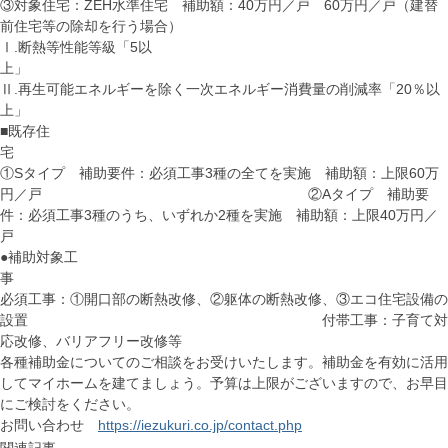
③対象住宅：ZEH水準住宅 補助額：40万円／戸 60万円／戸（建替
前住宅等の除却を行う場合）
Ⅰ.断熱等性能等級「5以
上
Ⅱ.再生可能エネルギーを除く一次エネルギー消費量の削減率「20％以
上」
■既存住
①Sタイプ 補助要件：必須工事3種の全てを実施 補助額：上限60万
円／戸 ②Aタイプ 補助要
件：必須工事3種のうち、いずれか2種を実施 補助額：上限40万円／
戸
●補助対象工
必須工事：①開口部の断熱改修、②躯体の断熱改修、③エコ住宅設備の
設置 付帯工事：子育て対
応改修、バリアフリー改修等
各種補助金についてのご相談をお受けいたします。補助金を有効に活用
してマイホームを建てましょう。予算は上限がございますので、お早目
にご検討をください。
お問い合わせ
https://iezukuri.co.jp/contact.php