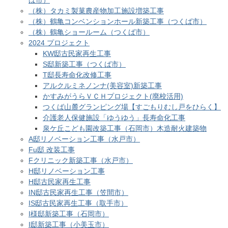
ば市）
（株）タカミ製菓農産物加工施設増築工事
（株）鶴亀コンベンションホール新築工事（つくば市）
（株）鶴亀ショールーム（つくば市）
2024 プロジェクト
KW邸古民家再生工事
S邸新築工事（つくば市）
T邸長寿命化改修工事
アルクルミネノンナ(美容室)新築工事
かすみがうらＶＣＨプロジェクト(廃校活用)
つくば山麓グランピング場【すごもりむし戸をひらく】
介護老人保健施設「ゆうゆう」長寿命化工事
泉ケ丘こども園改築工事（石岡市）木造耐火建築物
A邸リノベーション工事（水戸市）
Fu邸 改装工事
Fクリニック新築工事（水戸市）
H邸リノベーション工事
H邸古民家再生工事
IN邸古民家再生工事（笠間市）
IS邸古民家再生工事（取手市）
I様邸新築工事（石岡市）
I邸新築工事（小美玉市）