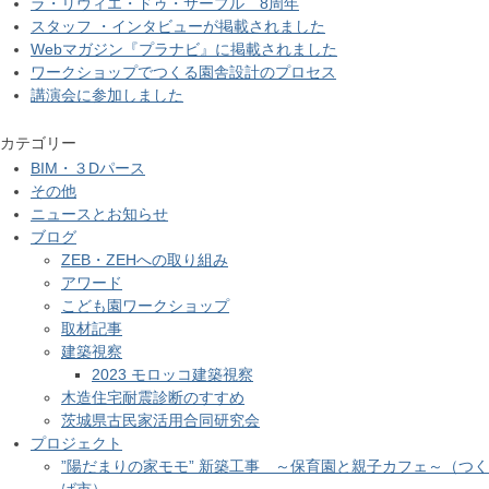
ラ・リヴィエ・ドゥ・サーブル 8周年
スタッフ ・インタビューが掲載されました
Webマガジン『プラナビ』に掲載されました
ワークショップでつくる園舎設計のプロセス
講演会に参加しました
カテゴリー
BIM・３Dパース
その他
ニュースとお知らせ
ブログ
ZEB・ZEHへの取り組み
アワード
こども園ワークショップ
取材記事
建築視察
2023 モロッコ建築視察
木造住宅耐震診断のすすめ
茨城県古民家活用合同研究会
プロジェクト
”陽だまりの家モモ” 新築工事 ～保育園と親子カフェ～（つく