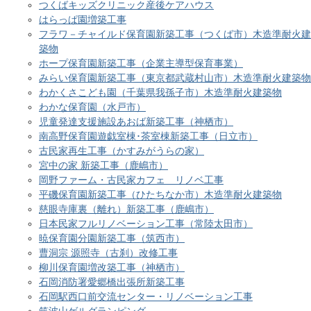
つくばキッズクリニック産後ケアハウス
はらっぱ園増築工事
フラワ－チャイルド保育園新築工事（つくば市）木造準耐火建
築物
ホープ保育園新築工事（企業主導型保育事業）
みらい保育園新築工事（東京都武蔵村山市）木造準耐火建築物
わかくさこども園（千葉県我孫子市）木造準耐火建築物
わかな保育園（水戸市）
児童発達支援施設あおば新築工事（神栖市）
南高野保育園遊戯室棟･茶室棟新築工事（日立市）
古民家再生工事（かすみがうらの家）
宮中の家 新築工事（鹿嶋市）
岡野ファーム・古民家カフェ リノベ工事
平磯保育園新築工事（ひたちなか市）木造準耐火建築物
慈眼寺庫裏（離れ）新築工事（鹿嶋市）
日本民家フルリノベーション工事（常陸太田市）
暁保育園分園新築工事（筑西市）
曹洞宗 源照寺（古刹）改修工事
柳川保育園増改築工事（神栖市）
石岡消防署愛郷橋出張所新築工事
石岡駅西口前交流センター・リノベーション工事