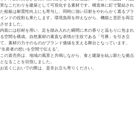
実なこだわりを建築として可視化する素材です。構造体に釘で緊結され
た桧板は耐震性向上にも寄与し、同時に強い日射をやわらかく遮るブラ
インドの役割も果たします。環境負荷を抑えながら、機能と意匠を両立
させました。
内装には杉材を用い、足を踏み入れた瞬間に木の香りと温もりに包まれ
る空間を構成。自然素材の素直な表情が主役である「弓豚」を引き立
て、素材の力そのものがブランド価値を支える舞台となっています。
“生産者の想いを空間で伝える”。
この直売所は、地域の風景と共鳴しながら、食と建築を結ぶ新たな拠点
となることを目指しました。
お近くにおいでの際は、是非お立ち寄りください。