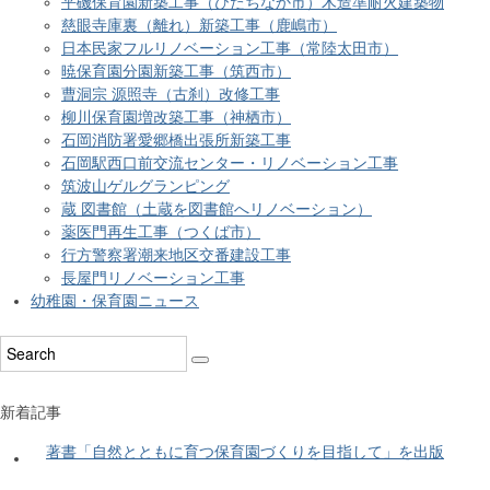
平磯保育園新築工事（ひたちなか市）木造準耐火建築物
慈眼寺庫裏（離れ）新築工事（鹿嶋市）
日本民家フルリノベーション工事（常陸太田市）
暁保育園分園新築工事（筑西市）
曹洞宗 源照寺（古刹）改修工事
柳川保育園増改築工事（神栖市）
石岡消防署愛郷橋出張所新築工事
石岡駅西口前交流センター・リノベーション工事
筑波山ゲルグランピング
蔵 図書館（土蔵を図書館へリノベーション）
薬医門再生工事（つくば市）
行方警察署潮来地区交番建設工事
長屋門リノベーション工事
幼稚園・保育園ニュース
新着記事
著書「自然とともに育つ保育園づくりを目指して」を出版