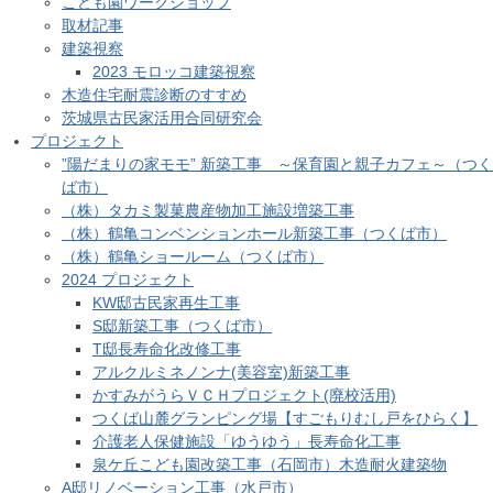
こども園ワークショップ
取材記事
建築視察
2023 モロッコ建築視察
木造住宅耐震診断のすすめ
茨城県古民家活用合同研究会
プロジェクト
”陽だまりの家モモ” 新築工事 ～保育園と親子カフェ～（つく
ば市）
（株）タカミ製菓農産物加工施設増築工事
（株）鶴亀コンベンションホール新築工事（つくば市）
（株）鶴亀ショールーム（つくば市）
2024 プロジェクト
KW邸古民家再生工事
S邸新築工事（つくば市）
T邸長寿命化改修工事
アルクルミネノンナ(美容室)新築工事
かすみがうらＶＣＨプロジェクト(廃校活用)
つくば山麓グランピング場【すごもりむし戸をひらく】
介護老人保健施設「ゆうゆう」長寿命化工事
泉ケ丘こども園改築工事（石岡市）木造耐火建築物
A邸リノベーション工事（水戸市）