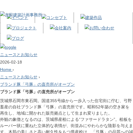
ニュースとお知らせ
2026-02-18
Home
›
ニュースとお知らせ
›
ブランド豚「弓豚」の直売所がオープン
ブランド豚「弓豚」の直売所がオープン
茨城県石岡市東石岡。国道355号線から一歩入った住宅街に佇む、弓野
畜産の自社ブランド豚「弓豚」の直売所です。昭和52年築の空き家を
再生し、地域に開かれた販売拠点として生まれ変りました。
外観の象徴となるのは、茨城県産桧による“ファサードラタン”。桧板を
ルーバー状に重ねた立体的な表情が、街並みにやわらかな陰影を与えま
す。木肌の美しさと高い耐久性をもつ県産桧は、「弓豚」の品質への誠