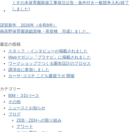
くすの木保育園新築工事発注公告・条件付き一般競争入札(終了
しました)
謹賀新年 2026年（令和8年）
南高野保育園遊戯室棟・茶室棟 完成しました。
最近の投稿
スタッフ ・インタビューが掲載されました
Webマガジン『プラナビ』に掲載されました
ワークショップでつくる園舎設計のプロセス
講演会に参加しました
カーサ･ココチ こども建築ラボ 開催
カテゴリー
BIM・３Dパース
その他
ニュースとお知らせ
ブログ
ZEB・ZEHへの取り組み
アワード