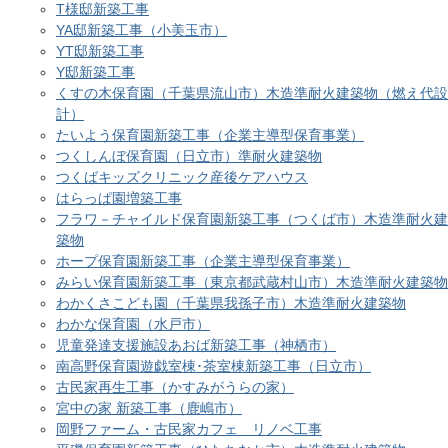
T様邸新築工事
YA邸新築工事（小美玉市）
YT邸新築工事
Y邸新築工事
くすの木保育園（千葉県流山市）木造準耐火建築物（燃え代設
計）
たいよう保育園新築工事（企業主導型保育事業）
つくしんぼ保育園（日立市）準耐火建築物
つくばキッズクリニック産後ケアハウス
はらっぱ園増築工事
フラワ－チャイルド保育園新築工事（つくば市）木造準耐火建
築物
ホープ保育園新築工事（企業主導型保育事業）
みらい保育園新築工事（東京都武蔵村山市）木造準耐火建築物
わかくさこども園（千葉県我孫子市）木造準耐火建築物
わかな保育園（水戸市）
児童発達支援施設あおば新築工事（神栖市）
南高野保育園遊戯室棟･茶室棟新築工事（日立市）
古民家再生工事（かすみがうらの家）
宮中の家 新築工事（鹿嶋市）
岡野ファーム・古民家カフェ リノベ工事