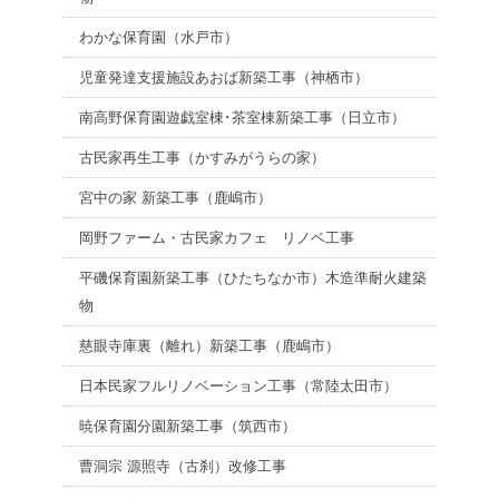
わかな保育園（水戸市）
児童発達支援施設あおば新築工事（神栖市）
南高野保育園遊戯室棟･茶室棟新築工事（日立市）
古民家再生工事（かすみがうらの家）
宮中の家 新築工事（鹿嶋市）
岡野ファーム・古民家カフェ リノベ工事
平磯保育園新築工事（ひたちなか市）木造準耐火建築
物
慈眼寺庫裏（離れ）新築工事（鹿嶋市）
日本民家フルリノベーション工事（常陸太田市）
暁保育園分園新築工事（筑西市）
曹洞宗 源照寺（古刹）改修工事