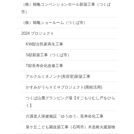
（株）鶴亀コンベンションホール新築工事（つくば
市）
（株）鶴亀ショールーム（つくば市）
2024 プロジェクト
KW邸古民家再生工事
S邸新築工事（つくば市）
T邸長寿命化改修工事
アルクルミネノンナ(美容室)新築工事
かすみがうらＶＣＨプロジェクト(廃校活用)
つくば山麓グランピング場【すごもりむし戸をひら
く】
介護老人保健施設「ゆうゆう」長寿命化工事
泉ケ丘こども園改築工事（石岡市）木造耐火建築物