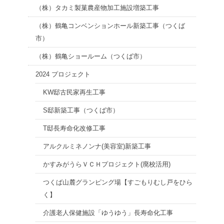
（株）タカミ製菓農産物加工施設増築工事
（株）鶴亀コンベンションホール新築工事（つくば
市）
（株）鶴亀ショールーム（つくば市）
2024 プロジェクト
KW邸古民家再生工事
S邸新築工事（つくば市）
T邸長寿命化改修工事
アルクルミネノンナ(美容室)新築工事
かすみがうらＶＣＨプロジェクト(廃校活用)
つくば山麓グランピング場【すごもりむし戸をひら
く】
介護老人保健施設「ゆうゆう」長寿命化工事