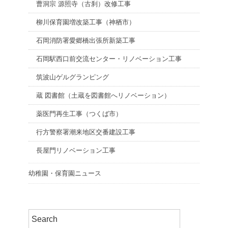
曹洞宗 源照寺（古刹）改修工事
柳川保育園増改築工事（神栖市）
石岡消防署愛郷橋出張所新築工事
石岡駅西口前交流センター・リノベーション工事
筑波山ゲルグランピング
蔵 図書館（土蔵を図書館へリノベーション）
薬医門再生工事（つくば市）
行方警察署潮来地区交番建設工事
長屋門リノベーション工事
幼稚園・保育園ニュース