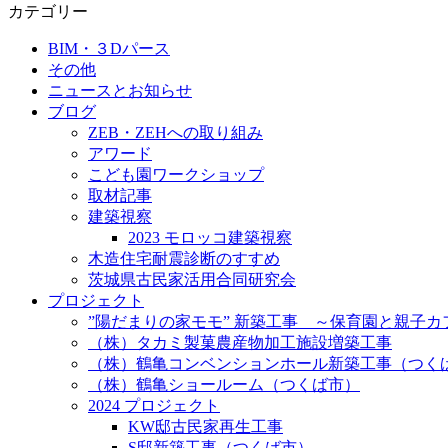
カテゴリー
BIM・３Dパース
その他
ニュースとお知らせ
ブログ
ZEB・ZEHへの取り組み
アワード
こども園ワークショップ
取材記事
建築視察
2023 モロッコ建築視察
木造住宅耐震診断のすすめ
茨城県古民家活用合同研究会
プロジェクト
”陽だまりの家モモ” 新築工事 ～保育園と親子
（株）タカミ製菓農産物加工施設増築工事
（株）鶴亀コンベンションホール新築工事（つく
（株）鶴亀ショールーム（つくば市）
2024 プロジェクト
KW邸古民家再生工事
S邸新築工事（つくば市）