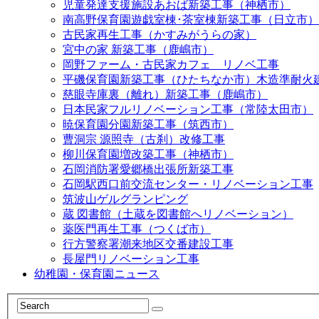
児童発達支援施設あおば新築工事（神栖市）
南高野保育園遊戯室棟･茶室棟新築工事（日立市）
古民家再生工事（かすみがうらの家）
宮中の家 新築工事（鹿嶋市）
岡野ファーム・古民家カフェ リノベ工事
平磯保育園新築工事（ひたちなか市）木造準耐火
慈眼寺庫裏（離れ）新築工事（鹿嶋市）
日本民家フルリノベーション工事（常陸太田市）
暁保育園分園新築工事（筑西市）
曹洞宗 源照寺（古刹）改修工事
柳川保育園増改築工事（神栖市）
石岡消防署愛郷橋出張所新築工事
石岡駅西口前交流センター・リノベーション工事
筑波山ゲルグランピング
蔵 図書館（土蔵を図書館へリノベーション）
薬医門再生工事（つくば市）
行方警察署潮来地区交番建設工事
長屋門リノベーション工事
幼稚園・保育園ニュース