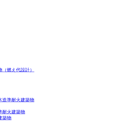
物（燃え代設計）
木造準耐火建築物
準耐火建築物
建築物