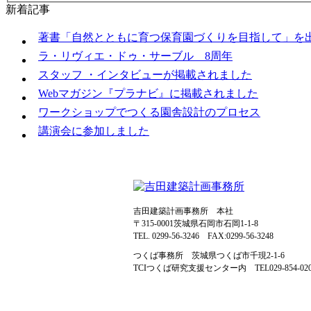
新着記事
著書「自然とともに育つ保育園づくりを目指して」を
ラ・リヴィエ・ドゥ・サーブル 8周年
スタッフ ・インタビューが掲載されました
Webマガジン『プラナビ』に掲載されました
ワークショップでつくる園舎設計のプロセス
講演会に参加しました
吉田建築計画事務所 本社
〒315-0001茨城県石岡市石岡1-1-8
TEL. 0299-56-3246 FAX:0299-56-3248
つくば事務所 茨城県つくば市千現2-1-6
TCIつくば研究支援センター内 TEL029‐854‐020