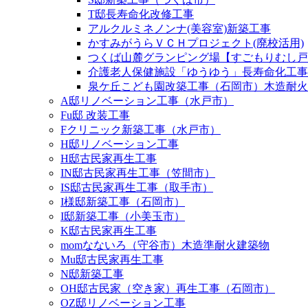
T邸長寿命化改修工事
アルクルミネノンナ(美容室)新築工事
かすみがうらＶＣＨプロジェクト(廃校活用)
つくば山麓グランピング場【すごもりむし戸
介護老人保健施設「ゆうゆう」長寿命化工事
泉ケ丘こども園改築工事（石岡市）木造耐火
A邸リノベーション工事（水戸市）
Fu邸 改装工事
Fクリニック新築工事（水戸市）
H邸リノベーション工事
H邸古民家再生工事
IN邸古民家再生工事（笠間市）
IS邸古民家再生工事（取手市）
I様邸新築工事（石岡市）
I邸新築工事（小美玉市）
K邸古民家再生工事
momなないろ（守谷市）木造準耐火建築物
Mu邸古民家再生工事
N邸新築工事
OH邸古民家（空き家）再生工事（石岡市）
OZ邸リノベーション工事