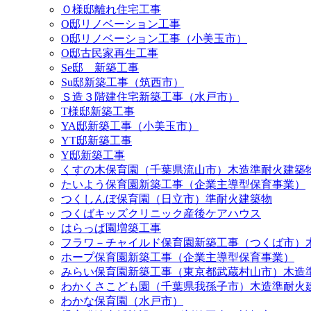
Ｏ様邸離れ住宅工事
O邸リノベーション工事
O邸リノベーション工事（小美玉市）
O邸古民家再生工事
Se邸 新築工事
Su邸新築工事（筑西市）
Ｓ造３階建住宅新築工事（水戸市）
T様邸新築工事
YA邸新築工事（小美玉市）
YT邸新築工事
Y邸新築工事
くすの木保育園（千葉県流山市）木造準耐火建築
たいよう保育園新築工事（企業主導型保育事業）
つくしんぼ保育園（日立市）準耐火建築物
つくばキッズクリニック産後ケアハウス
はらっぱ園増築工事
フラワ－チャイルド保育園新築工事（つくば市）
ホープ保育園新築工事（企業主導型保育事業）
みらい保育園新築工事（東京都武蔵村山市）木造
わかくさこども園（千葉県我孫子市）木造準耐火
わかな保育園（水戸市）