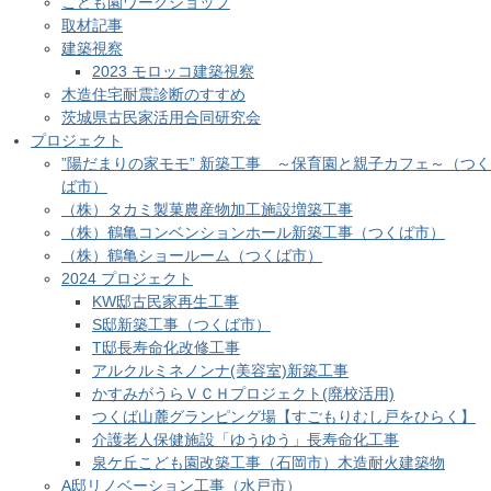
こども園ワークショップ
取材記事
建築視察
2023 モロッコ建築視察
木造住宅耐震診断のすすめ
茨城県古民家活用合同研究会
プロジェクト
”陽だまりの家モモ” 新築工事 ～保育園と親子カフェ～（つく
ば市）
（株）タカミ製菓農産物加工施設増築工事
（株）鶴亀コンベンションホール新築工事（つくば市）
（株）鶴亀ショールーム（つくば市）
2024 プロジェクト
KW邸古民家再生工事
S邸新築工事（つくば市）
T邸長寿命化改修工事
アルクルミネノンナ(美容室)新築工事
かすみがうらＶＣＨプロジェクト(廃校活用)
つくば山麓グランピング場【すごもりむし戸をひらく】
介護老人保健施設「ゆうゆう」長寿命化工事
泉ケ丘こども園改築工事（石岡市）木造耐火建築物
A邸リノベーション工事（水戸市）