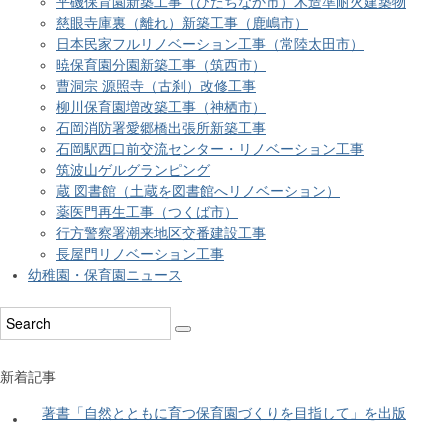
平磯保育園新築工事（ひたちなか市）木造準耐火建築物
慈眼寺庫裏（離れ）新築工事（鹿嶋市）
日本民家フルリノベーション工事（常陸太田市）
暁保育園分園新築工事（筑西市）
曹洞宗 源照寺（古刹）改修工事
柳川保育園増改築工事（神栖市）
石岡消防署愛郷橋出張所新築工事
石岡駅西口前交流センター・リノベーション工事
筑波山ゲルグランピング
蔵 図書館（土蔵を図書館へリノベーション）
薬医門再生工事（つくば市）
行方警察署潮来地区交番建設工事
長屋門リノベーション工事
幼稚園・保育園ニュース
新着記事
著書「自然とともに育つ保育園づくりを目指して」を出版