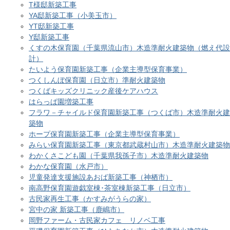
T様邸新築工事
YA邸新築工事（小美玉市）
YT邸新築工事
Y邸新築工事
くすの木保育園（千葉県流山市）木造準耐火建築物（燃え代設
計）
たいよう保育園新築工事（企業主導型保育事業）
つくしんぼ保育園（日立市）準耐火建築物
つくばキッズクリニック産後ケアハウス
はらっぱ園増築工事
フラワ－チャイルド保育園新築工事（つくば市）木造準耐火建
築物
ホープ保育園新築工事（企業主導型保育事業）
みらい保育園新築工事（東京都武蔵村山市）木造準耐火建築物
わかくさこども園（千葉県我孫子市）木造準耐火建築物
わかな保育園（水戸市）
児童発達支援施設あおば新築工事（神栖市）
南高野保育園遊戯室棟･茶室棟新築工事（日立市）
古民家再生工事（かすみがうらの家）
宮中の家 新築工事（鹿嶋市）
岡野ファーム・古民家カフェ リノベ工事