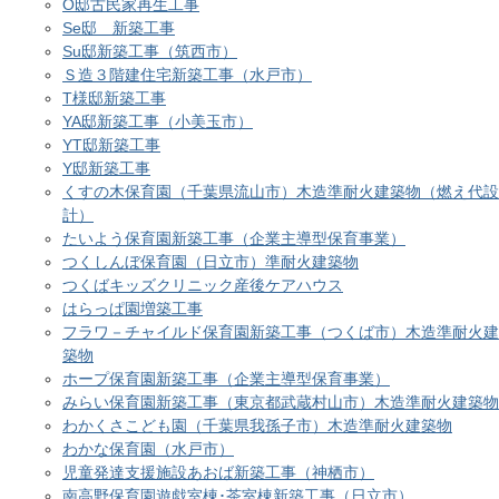
O邸古民家再生工事
Se邸 新築工事
Su邸新築工事（筑西市）
Ｓ造３階建住宅新築工事（水戸市）
T様邸新築工事
YA邸新築工事（小美玉市）
YT邸新築工事
Y邸新築工事
くすの木保育園（千葉県流山市）木造準耐火建築物（燃え代設
計）
たいよう保育園新築工事（企業主導型保育事業）
つくしんぼ保育園（日立市）準耐火建築物
つくばキッズクリニック産後ケアハウス
はらっぱ園増築工事
フラワ－チャイルド保育園新築工事（つくば市）木造準耐火建
築物
ホープ保育園新築工事（企業主導型保育事業）
みらい保育園新築工事（東京都武蔵村山市）木造準耐火建築物
わかくさこども園（千葉県我孫子市）木造準耐火建築物
わかな保育園（水戸市）
児童発達支援施設あおば新築工事（神栖市）
南高野保育園遊戯室棟･茶室棟新築工事（日立市）