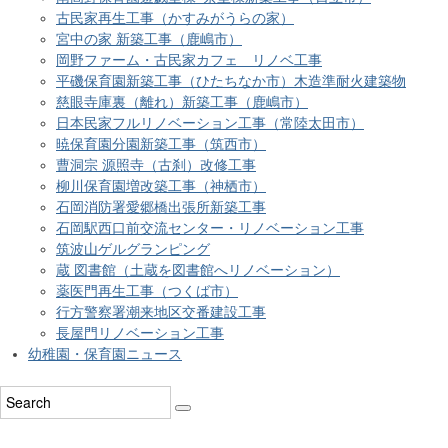
古民家再生工事（かすみがうらの家）
宮中の家 新築工事（鹿嶋市）
岡野ファーム・古民家カフェ リノベ工事
平磯保育園新築工事（ひたちなか市）木造準耐火建築物
慈眼寺庫裏（離れ）新築工事（鹿嶋市）
日本民家フルリノベーション工事（常陸太田市）
暁保育園分園新築工事（筑西市）
曹洞宗 源照寺（古刹）改修工事
柳川保育園増改築工事（神栖市）
石岡消防署愛郷橋出張所新築工事
石岡駅西口前交流センター・リノベーション工事
筑波山ゲルグランピング
蔵 図書館（土蔵を図書館へリノベーション）
薬医門再生工事（つくば市）
行方警察署潮来地区交番建設工事
長屋門リノベーション工事
幼稚園・保育園ニュース