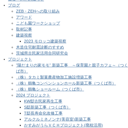
ブログ
ZEB・ZEHへの取り組み
アワード
こども園ワークショップ
取材記事
建築視察
2023 モロッコ建築視察
木造住宅耐震診断のすすめ
茨城県古民家活用合同研究会
プロジェクト
”陽だまりの家モモ” 新築工事 ～保育園と親子カフェ～（つく
ば市）
（株）タカミ製菓農産物加工施設増築工事
（株）鶴亀コンベンションホール新築工事（つくば市）
（株）鶴亀ショールーム（つくば市）
2024 プロジェクト
KW邸古民家再生工事
S邸新築工事（つくば市）
T邸長寿命化改修工事
アルクルミネノンナ(美容室)新築工事
かすみがうらＶＣＨプロジェクト(廃校活用)