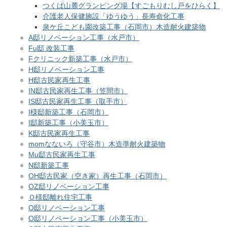
つくば山麓グランピング場【すごもりむし戸をひらく】
介護老人保健施設「ゆうゆう」長寿命化工事
泉ケ丘こども園改築工事（石岡市）木造耐火建築物
A邸リノベーション工事（水戸市）
Fu邸 改装工事
Fクリニック新築工事（水戸市）
H邸リノベーション工事
H邸古民家再生工事
IN邸古民家再生工事（笠間市）
IS邸古民家再生工事（取手市）
I様邸新築工事（石岡市）
I邸新築工事（小美玉市）
K邸古民家再生工事
momなないろ（守谷市）木造準耐火建築物
Mu邸古民家再生工事
N邸新築工事
OH邸古民家（空き家）再生工事（石岡市）
OZ邸リノベーション工事
Ｏ様邸離れ住宅工事
O邸リノベーション工事
O邸リノベーション工事（小美玉市）