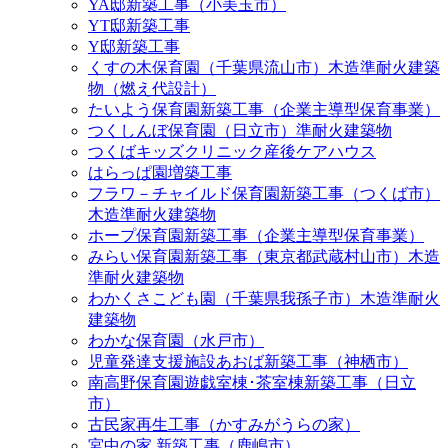
YA邸新築工事（小美玉市）
YT邸新築工事
Y邸新築工事
くすの木保育園（千葉県流山市）木造準耐火建築
物（燃え代設計）
たいよう保育園新築工事（企業主導型保育事業）
つくしんぼ保育園（日立市）準耐火建築物
つくばキッズクリニック産後ケアハウス
はらっぱ園増築工事
フラワ－チャイルド保育園新築工事（つくば市）
木造準耐火建築物
ホープ保育園新築工事（企業主導型保育事業）
みらい保育園新築工事（東京都武蔵村山市）木造
準耐火建築物
わかくさこども園（千葉県我孫子市）木造準耐火
建築物
わかな保育園（水戸市）
児童発達支援施設あおば新築工事（神栖市）
南高野保育園遊戯室棟･茶室棟新築工事（日立
市）
古民家再生工事（かすみがうらの家）
宮中の家 新築工事（鹿嶋市）