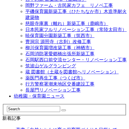
岡野ファーム・古民家カフェ リノベ工事
平磯保育園新築工事（ひたちなか市）木造準耐火
建築物
慈眼寺庫裏（離れ）新築工事（鹿嶋市）
日本民家フルリノベーション工事（常陸太田市）
暁保育園分園新築工事（筑西市）
曹洞宗 源照寺（古刹）改修工事
柳川保育園増改築工事（神栖市）
石岡消防署愛郷橋出張所新築工事
石岡駅西口前交流センター・リノベーション工事
筑波山ゲルグランピング
蔵 図書館（土蔵を図書館へリノベーション）
薬医門再生工事（つくば市）
行方警察署潮来地区交番建設工事
長屋門リノベーション工事
幼稚園・保育園ニュース
新着記事