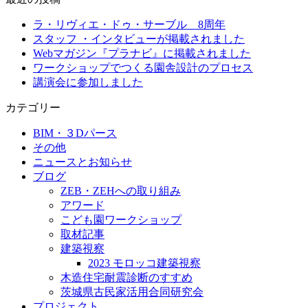
ラ・リヴィエ・ドゥ・サーブル 8周年
スタッフ ・インタビューが掲載されました
Webマガジン『プラナビ』に掲載されました
ワークショップでつくる園舎設計のプロセス
講演会に参加しました
カテゴリー
BIM・３Dパース
その他
ニュースとお知らせ
ブログ
ZEB・ZEHへの取り組み
アワード
こども園ワークショップ
取材記事
建築視察
2023 モロッコ建築視察
木造住宅耐震診断のすすめ
茨城県古民家活用合同研究会
プロジェクト