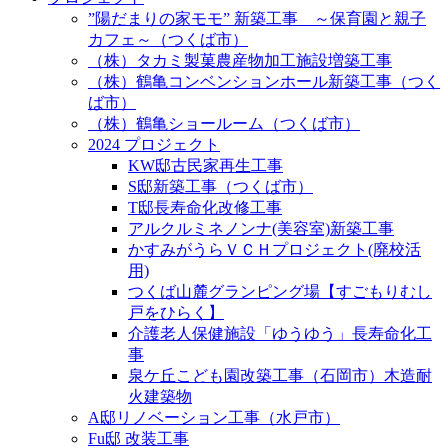
”陽だまりの家モモ” 新築工事 ～保育園と親子
カフェ～（つくば市）
（株）タカミ製菓農産物加工施設増築工事
（株）鶴亀コンベンションホール新築工事（つく
ば市）
（株）鶴亀ショールーム（つくば市）
2024 プロジェクト
KW邸古民家再生工事
S邸新築工事（つくば市）
T邸長寿命化改修工事
アルクルミネノンナ(美容室)新築工事
かすみがうらＶＣＨプロジェクト(廃校活
用)
つくば山麓グランピング場【すごもりむし
戸をひらく】
介護老人保健施設「ゆうゆう」長寿命化工
事
泉ケ丘こども園改築工事（石岡市）木造耐
火建築物
A邸リノベーション工事（水戸市）
Fu邸 改装工事