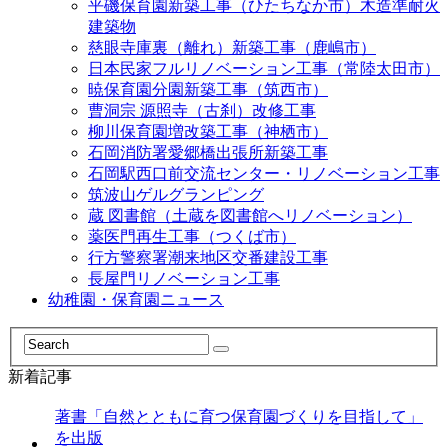
平磯保育園新築工事（ひたちなか市）木造準耐火
建築物
慈眼寺庫裏（離れ）新築工事（鹿嶋市）
日本民家フルリノベーション工事（常陸太田市）
暁保育園分園新築工事（筑西市）
曹洞宗 源照寺（古刹）改修工事
柳川保育園増改築工事（神栖市）
石岡消防署愛郷橋出張所新築工事
石岡駅西口前交流センター・リノベーション工事
筑波山ゲルグランピング
蔵 図書館（土蔵を図書館へリノベーション）
薬医門再生工事（つくば市）
行方警察署潮来地区交番建設工事
長屋門リノベーション工事
幼稚園・保育園ニュース
新着記事
著書「自然とともに育つ保育園づくりを目指して」
を出版