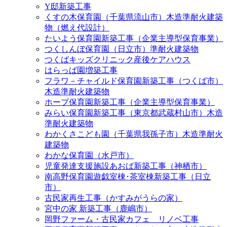
Y邸新築工事
くすの木保育園（千葉県流山市）木造準耐火建築
物（燃え代設計）
たいよう保育園新築工事（企業主導型保育事業）
つくしんぼ保育園（日立市）準耐火建築物
つくばキッズクリニック産後ケアハウス
はらっぱ園増築工事
フラワ－チャイルド保育園新築工事（つくば市）
木造準耐火建築物
ホープ保育園新築工事（企業主導型保育事業）
みらい保育園新築工事（東京都武蔵村山市）木造
準耐火建築物
わかくさこども園（千葉県我孫子市）木造準耐火
建築物
わかな保育園（水戸市）
児童発達支援施設あおば新築工事（神栖市）
南高野保育園遊戯室棟･茶室棟新築工事（日立
市）
古民家再生工事（かすみがうらの家）
宮中の家 新築工事（鹿嶋市）
岡野ファーム・古民家カフェ リノベ工事