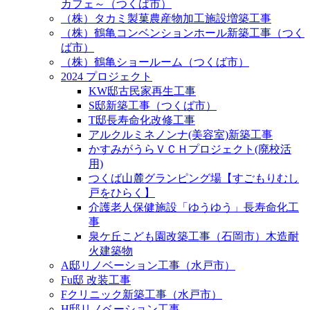
カフェ～（つくば市）
（株）タカミ製菓農産物加工施設増築工事
（株）鶴亀コンベンションホール新築工事（つく
ば市）
（株）鶴亀ショールーム（つくば市）
2024 プロジェクト
KW邸古民家再生工事
S邸新築工事（つくば市）
T邸長寿命化改修工事
アルクルミネノンナ(美容室)新築工事
かすみがうらＶＣＨプロジェクト(廃校活
用)
つくば山麓グランピング場【すごもりむし
戸をひらく】
介護老人保健施設「ゆうゆう」長寿命化工
事
泉ケ丘こども園改築工事（石岡市）木造耐
火建築物
A邸リノベーション工事（水戸市）
Fu邸 改装工事
Fクリニック新築工事（水戸市）
H邸リノベーション工事