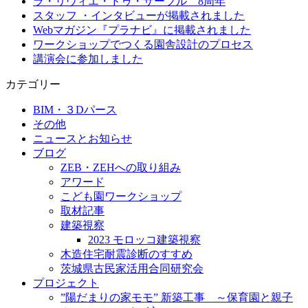
ラ・リヴィエ・ドゥ・サーブル 8周年
スタッフ ・インタビューが掲載されました
Webマガジン『プラナビ』に掲載されました
ワークショップでつくる園舎設計のプロセス
講演会に参加しました
カテゴリー
BIM・３Dパース
その他
ニュースとお知らせ
ブログ
ZEB・ZEHへの取り組み
アワード
こども園ワークショップ
取材記事
建築視察
2023 モロッコ建築視察
木造住宅耐震診断のすすめ
茨城県古民家活用合同研究会
プロジェクト
”陽だまりの家モモ” 新築工事 ～保育園と親子